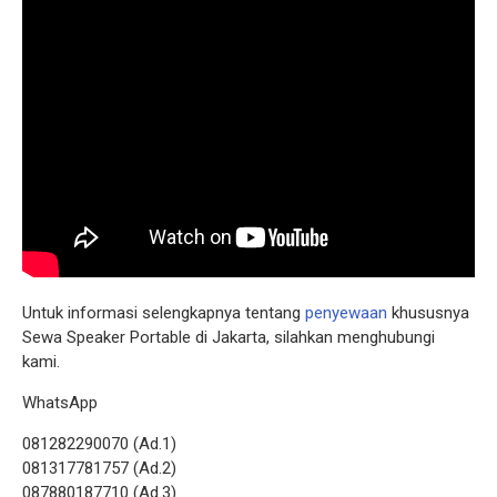
Untuk informasi selengkapnya tentang
penyewaan
khususnya
Sewa Speaker Portable di Jakarta, silahkan menghubungi
kami.
WhatsApp
081282290070 (Ad.1)
081317781757 (Ad.2)
087880187710 (Ad.3)