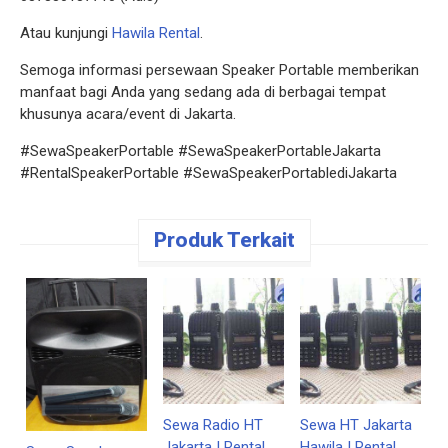
Atau kunjungi
Hawila Rental
.
Semoga informasi persewaan Speaker Portable memberikan
manfaat bagi Anda yang sedang ada di berbagai tempat
khusunya acara/event di Jakarta.
#SewaSpeakerPortable #SewaSpeakerPortableJakarta
#RentalSpeakerPortable #SewaSpeakerPortablediJakarta
Produk Terkait
S
M
R
D
B
R
Sewa Radio HT
Sewa HT Jakarta
Jakarta | Rental
Hawila | Rental