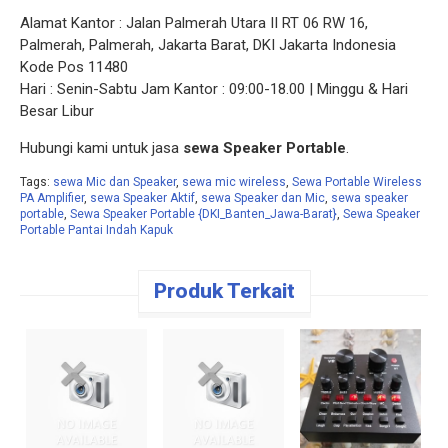
Alamat Kantor : Jalan Palmerah Utara II RT 06 RW 16,
Palmerah, Palmerah, Jakarta Barat, DKI Jakarta Indonesia
Kode Pos 11480
Hari : Senin-Sabtu Jam Kantor : 09:00-18.00 | Minggu & Hari
Besar Libur
Hubungi kami untuk jasa
sewa Speaker Portable
.
Tags:
sewa Mic dan Speaker
,
sewa mic wireless
,
Sewa Portable Wireless
PA Amplifier
,
sewa Speaker Aktif
,
sewa Speaker dan Mic
,
sewa speaker
portable
,
Sewa Speaker Portable {DKI_Banten_Jawa-Barat}
,
Sewa Speaker
Portable Pantai Indah Kapuk
Produk Terkait
S
P
P
W
B