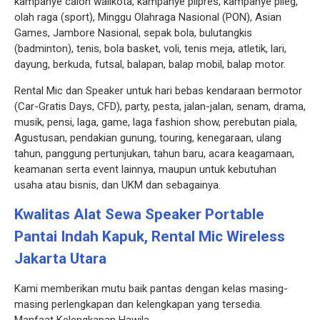
kampanye calon walikota, kampanye pilpres, kampanye pileg,
olah raga (sport), Minggu Olahraga Nasional (PON), Asian
Games, Jambore Nasional, sepak bola, bulutangkis
(badminton), tenis, bola basket, voli, tenis meja, atletik, lari,
dayung, berkuda, futsal, balapan, balap mobil, balap motor.
Rental Mic dan Speaker untuk hari bebas kendaraan bermotor
(Car-Gratis Days, CFD), party, pesta, jalan-jalan, senam, drama,
musik, pensi, laga, game, laga fashion show, perebutan piala,
Agustusan, pendakian gunung, touring, kenegaraan, ulang
tahun, panggung pertunjukan, tahun baru, acara keagamaan,
keamanan serta event lainnya, maupun untuk kebutuhan
usaha atau bisnis, dan UKM dan sebagainya.
Kwalitas Alat
Sewa Speaker Portable
Pantai Indah Kapuk, Rental Mic Wireless
Jakarta Utara
Kami memberikan mutu baik pantas dengan kelas masing-
masing perlengkapan dan kelengkapan yang tersedia.
Manfaat Kelengkapan Hawila